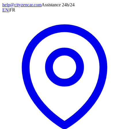
help@cityzencar.com
Assistance 24h/24
EN
|
FR